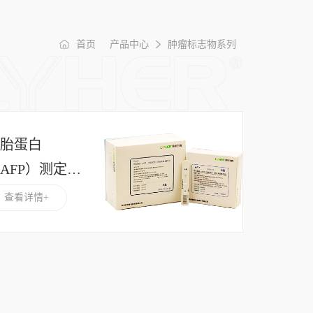
首页
产品中心
肿瘤标志物系列
甲胎蛋白
AFP）测定试
剂（荧光免疫
查看详情+
层析法）