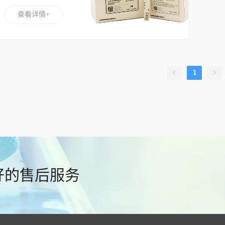
试剂（荧光免
查看详情+
疫层析法）
1
好的售后服务