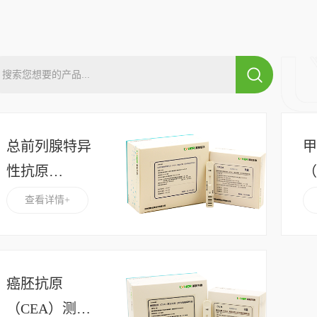
宠物检测系列
仪器设备
其他
总前列腺特异
性抗原
（
（tPSA）测定
查看详情+
试剂（荧光免
疫层析法）
癌胚抗原
（CEA）测定